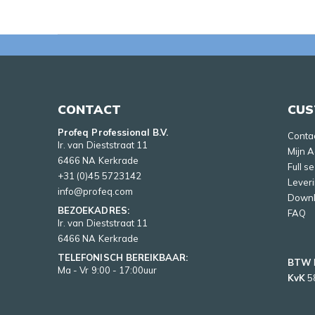
CONTACT
CUS
Profeq Professional B.V.
Conta
Ir. van Dieststraat 11
Mijn 
6466 NA Kerkrade
Full s
+31 (0)45 5723142
Lever
info@profeq.com
Down
BEZOEKADRES:
FAQ
Ir. van Dieststraat 11
6466 NA Kerkrade
TELEFONISCH BEREIKBAAR:
BTW
Ma - Vr 9:00 - 17:00uur
KvK
5