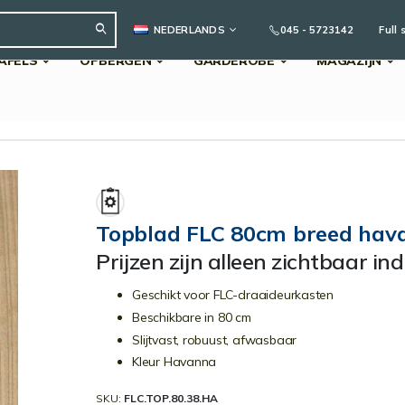
TAAL
045 - 5723142
Full 
NEDERLANDS
AFELS
OPBERGEN
GARDEROBE
MAGAZIJN
Search
Topblad FLC 80cm breed hav
Prijzen zijn alleen zichtbaar in
Geschikt voor FLC-draaideurkasten
Beschikbare in 80 cm
Slijtvast, robuust, afwasbaar
Kleur Havanna
SKU
FLC.TOP.80.38.HA