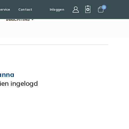
0
service
Contact
Inloggen
Cart
INRICHTING
anna
dien ingelogd