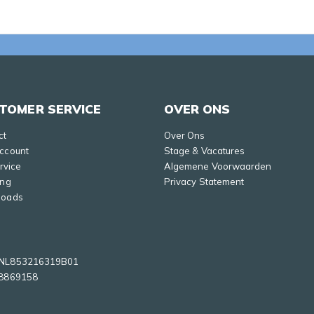
TOMER SERVICE
OVER ONS
ct
Over Ons
Account
Stage & Vacatures
ervice
Algemene Voorwaarden
ing
Privacy Statement
loads
NL853216319B01
8869158