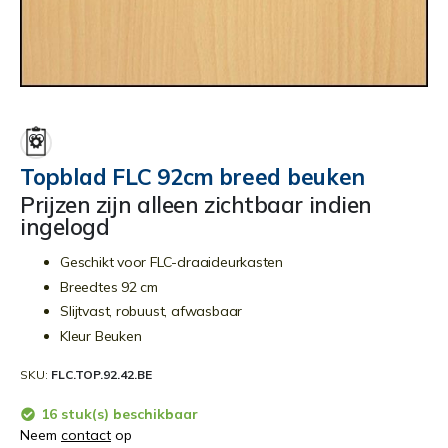
Ga
naar
het
begin
Topblad FLC 92cm breed beuken
van
Prijzen zijn alleen zichtbaar indien
de
ingelogd
afbeeldingen-
gallerij
Geschikt voor FLC-draaideurkasten
Breedtes 92 cm
Slijtvast, robuust, afwasbaar
Kleur Beuken
SKU
FLC.TOP.92.42.BE
16 stuk(s) beschikbaar
Neem
contact
op