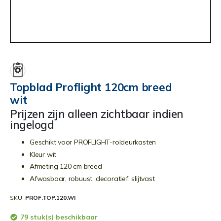
Ga
naar
het
begin
Topblad Proflight 120cm breed
van
wit
de
afbeeldingen-
Prijzen zijn alleen zichtbaar indien
gallerij
ingelogd
Geschikt voor PROFLIGHT-roldeurkasten
Kleur wit
Afmeting 120 cm breed
Afwasbaar, robuust, decoratief, slijtvast
SKU
PROF.TOP.120.WI
79 stuk(s) beschikbaar