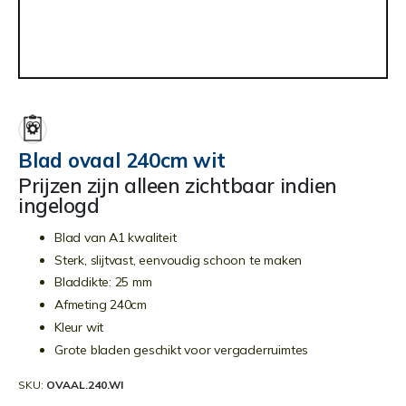
Ga
naar
het
begin
Blad ovaal 240cm wit
van
Prijzen zijn alleen zichtbaar indien
de
ingelogd
afbeeldingen-
gallerij
Blad van A1 kwaliteit
Sterk, slijtvast, eenvoudig schoon te maken
Bladdikte: 25 mm
Afmeting 240cm
Kleur wit
Grote bladen geschikt voor vergaderruimtes
SKU
OVAAL.240.WI