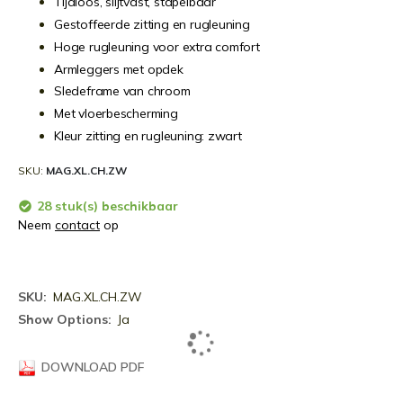
Tijdloos, slijtvast, stapelbaar
Gestoffeerde zitting en rugleuning
Hoge rugleuning voor extra comfort
Armleggers met opdek
Sledeframe van chroom
Met vloerbescherming
Kleur zitting en rugleuning: zwart
SKU
MAG.XL.CH.ZW
28 stuk(s) beschikbaar
Neem
contact
op
Meer
MAG.XL.CH.ZW
informatie
Ja
DOWNLOAD PDF