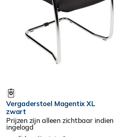
Ga
naar
het
begin
Vergaderstoel Magentix XL
van
zwart
de
afbeeldingen-
Prijzen zijn alleen zichtbaar indien
gallerij
ingelogd