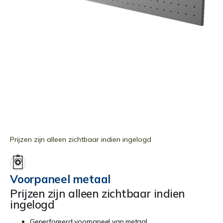
Ga
naar
Prijzen zijn alleen zichtbaar indien ingelogd
het
begin
van
Voorpaneel metaal
de
Prijzen zijn alleen zichtbaar indien
afbeeldingen-
ingelogd
gallerij
Geperforeerd voorpaneel van metaal