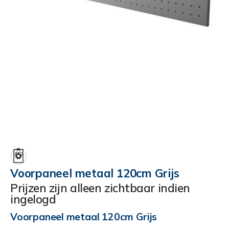
Ga
naar
het
begin
Voorpaneel metaal 120cm Grijs
van
Prijzen zijn alleen zichtbaar indien
de
ingelogd
afbeeldingen-
gallerij
Voorpaneel metaal 120cm Grijs