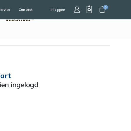
0
service
Contact
Inloggen
Cart
INRICHTING
art
dien ingelogd