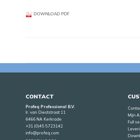
gallerij
DOWNLOAD PDF
CONTACT
CUS
Profeq Professional B.V.
Conta
Ir. van Dieststraat 11
Mijn 
6466 NA Kerkrade
Full s
+31 (0)45 5723142
Lever
info@profeq.com
Down