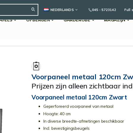
TAAL
045 - 5723142
Full 
NEDERLANDS
AFELS
OPBERGEN
GARDEROBE
MAGAZIJN
Search
Voorpaneel metaal 120cm Zw
Prijzen zijn alleen zichtbaar in
Voorpaneel metaal 120cm Zwart
Geperforeerd voorpaneel van metaal
Hoogte: 40 cm
In diverse breedte-afmetingen beschikbaar
Incl. bevestigingsbeugels