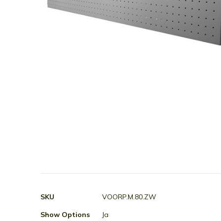
Ga
naar
het
begin
van
Meer
SKU
VOORP.M.80.ZW
de
informatie
afbeeldingen-
Show Options
Ja