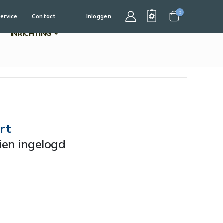
0
service
Contact
Inloggen
Cart
INRICHTING
rt
dien ingelogd