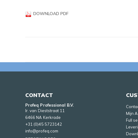
gallerij
DOWNLOAD PDF
CONTACT
CUS
Profeq Professional B.V.
Conta
Ir. van Dieststraat 11
Mijn 
6466 NA Kerkrade
Full s
+31 (0)45 5723142
Lever
info@profeq.com
Down