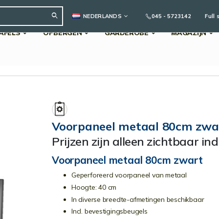
TAAL
045 - 5723142
Full 
NEDERLANDS
AFELS
OPBERGEN
GARDEROBE
MAGAZIJN
Search
Voorpaneel metaal 80cm zwa
Prijzen zijn alleen zichtbaar in
Voorpaneel metaal 80cm zwart
Geperforeerd voorpaneel van metaal
Hoogte: 40 cm
In diverse breedte-afmetingen beschikbaar
Incl. bevestigingsbeugels