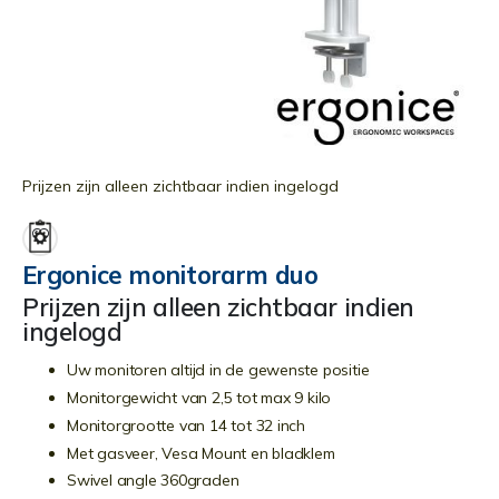
Ga
naar
Prijzen zijn alleen zichtbaar indien ingelogd
het
begin
van
Ergonice monitorarm duo
de
Prijzen zijn alleen zichtbaar indien
afbeeldingen-
ingelogd
gallerij
Uw monitoren altijd in de gewenste positie
Monitorgewicht van 2,5 tot max 9 kilo
Monitorgrootte van 14 tot 32 inch
Met gasveer, Vesa Mount en bladklem
Swivel angle 360graden