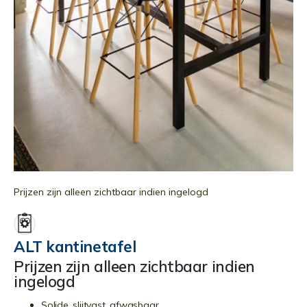
Ga
naar
Prijzen zijn alleen zichtbaar indien ingelogd
het
begin
van
ALT kantinetafel
de
Prijzen zijn alleen zichtbaar indien
afbeeldingen-
ingelogd
gallerij
Solide, slijtvast, afwasbaar