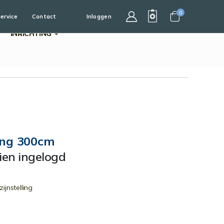
0
service
Contact
Inloggen
Cart
INRICHTING
ing 300cm
dien ingelogd
jnstelling