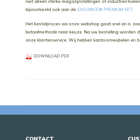
niet alleen sterke magazijnstellingen of industriestoel
bijvoorbeeld ook aan de
ERGONICE® PREMIUM SET
.
Het bestelproces via onze webshop gaat snel en is zeer
betaalmethode naar keuze. Na uw bestelling worden de 
onze klantenservice. Wij hebben kantoormeubelen en bedr
DOWNLOAD PDF
CONTACT
CUS