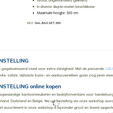
Wordt ongemonteerd geleverd
In diverse diepte-maten beschikbaar
Maximale hoogte: 300 cm
SKU
GAL.BAS.SET.300
NSTELLING
gegalvaniseerd staal voor extra stevigheid. Met de passende
GAL
terke, solide, slijtvaste basis- en aanbouwrekken gaan nog jaren me
STELLING online kopen
oogwaardige kantoormeubelen en bedrijfsinventaris voor handelsorga
rland, Duitsland en België. Na uw bestelling via onze webshop wor
. Het assortiment in onze webshop is bijzonder groot en breed opges