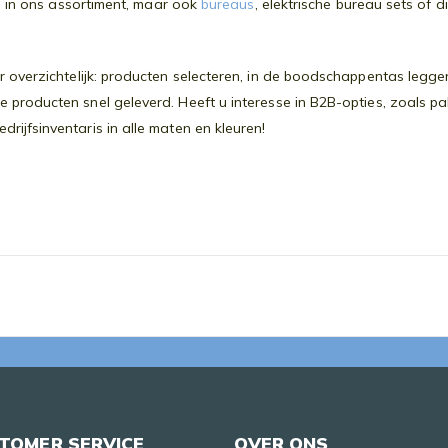
en in ons assortiment, maar ook
bureaus
, elektrische bureau sets of 
 overzichtelijk: producten selecteren, in de boodschappentas leggen
producten snel geleverd. Heeft u interesse in B2B-opties, zoals 
ijfsinventaris in alle maten en kleuren!
TOMER SERVICE
OVER ONS