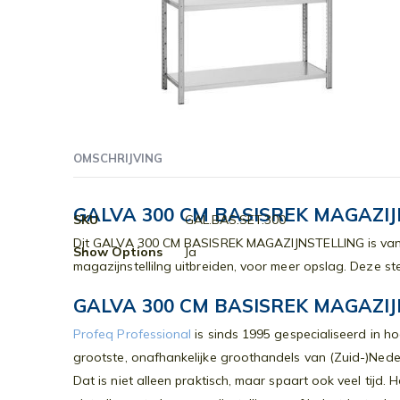
Ga
naar
OMSCHRIJVING
het
begin
van
GALVA 300 CM BASISREK MAGAZIJ
Meer
SKU
GAL.BAS.SET.300
de
informatie
Dit GALVA 300 CM BASISREK MAGAZIJNSTELLING is van 
afbeeldingen-
Show Options
Ja
magazijnstellilng uitbreiden, voor meer opslag. Deze s
gallerij
GALVA 300 CM BASISREK MAGAZIJN
Profeq Professional
is sinds 1995 gespecialiseerd in h
grootste, onafhankelijke groothandels van (Zuid-)Nede
Dat is niet alleen praktisch, maar spaart ook veel tijd