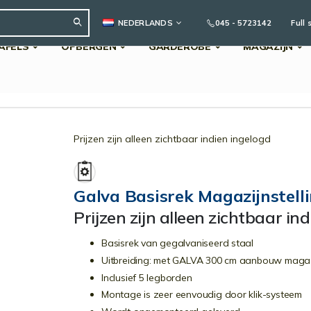
TAAL
045 - 5723142
Full 
NEDERLANDS
AFELS
OPBERGEN
GARDEROBE
MAGAZIJN
Search
Prijzen zijn alleen zichtbaar indien ingelogd
Galva Basisrek Magazijnstell
Prijzen zijn alleen zichtbaar in
Basisrek van gegalvaniseerd staal
Uitbreiding: met GALVA 300 cm aanbouw magazi
Inclusief 5 legborden
Montage is zeer eenvoudig door klik-systeem