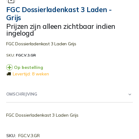
begin
FGC Dossierladenkast 3 Laden -
van
Grijs
de
afbeeldingen-
Prijzen zijn alleen zichtbaar indien
gallerij
ingelogd
FGC Dossierladenkast 3 Laden Grijs
SKU
FGC.V.3.GR
Op bestelling
Levertijd: 8 weken
OMSCHRIJVING
FGC Dossierladenkast 3 Laden Grijs
Meer
FGC.V.3.GR