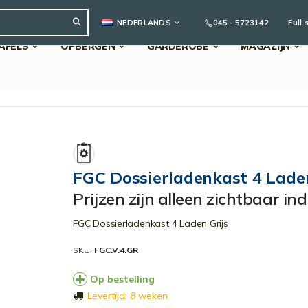
TAAL
045 - 5723142
Full 
NEDERLANDS
AFELS
OPBERGEN
GARDEROBE
MAGAZIJN
Search
FGC Dossierladenkast 4 Laden
Prijzen zijn alleen zichtbaar in
FGC Dossierladenkast 4 Laden Grijs
SKU
FGC.V.4.GR
Op bestelling
Levertijd: 8 weken