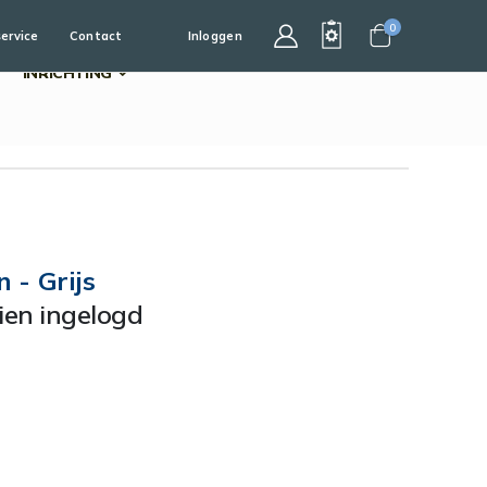
0
service
Contact
Inloggen
Cart
INRICHTING
 - Grijs
dien ingelogd