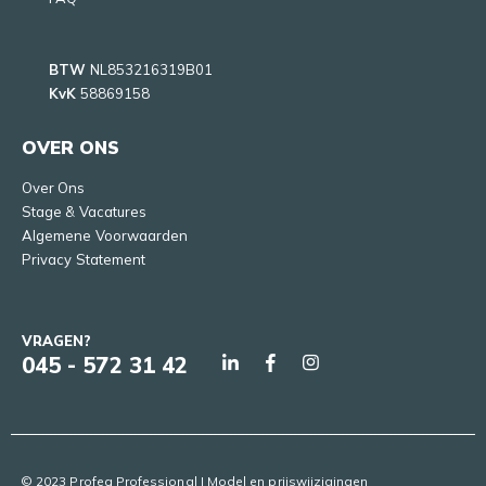
BTW
NL853216319B01
KvK
58869158
OVER ONS
Over Ons
Stage & Vacatures
Algemene Voorwaarden
Privacy Statement
VRAGEN?
045 - 572 31 42
© 2023 Profeq Professional | Model en prijswijzigingen