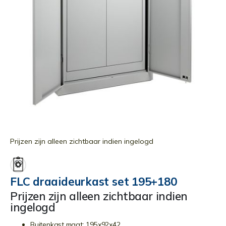
Ga
naar
Prijzen zijn alleen zichtbaar indien ingelogd
het
begin
van
FLC draaideurkast set 195+180
de
Prijzen zijn alleen zichtbaar indien
afbeeldingen-
ingelogd
gallerij
Buitenkast maat: 195x92x42