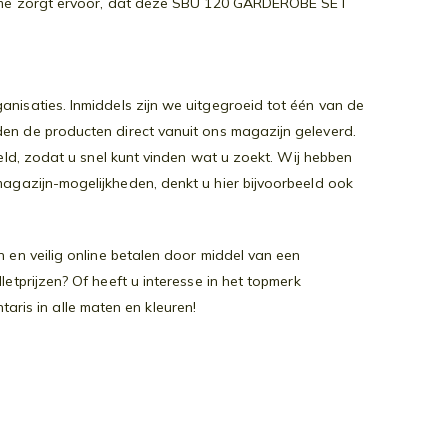
frame zorgt ervoor, dat deze SBU 120 GARDEROBE SET
nisaties. Inmiddels zijn we uitgegroeid tot één van de
den de producten direct vanuit ons magazijn geleverd.
teld, zodat u snel kunt vinden wat u zoekt. Wij hebben
agazijn-mogelijkheden, denkt u hier bijvoorbeeld ook
 en veilig online betalen door middel van een
etprijzen? Of heeft u interesse in het topmerk
ris in alle maten en kleuren!