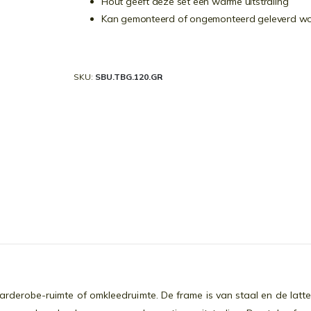
Hout geeft deze set een warme uitstraling
Kan gemonteerd of ongemonteerd geleverd w
SKU
SBU.TBG.120.GR
erobe-ruimte of omkleedruimte. De frame is van staal en de latte