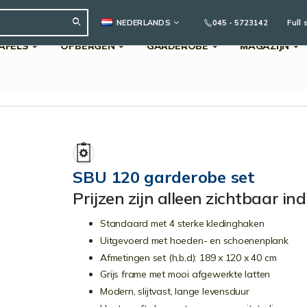
TAAL
045 - 5723142
Full 
NEDERLANDS
AFELS
OPBERGEN
GARDEROBE
MAGAZIJN
Search
SBU 120 garderobe set
Prijzen zijn alleen zichtbaar in
Standaard met 4 sterke kledinghaken
Uitgevoerd met hoeden- en schoenenplank
Afmetingen set (h,b,d): 189 x 120 x 40 cm
Grijs frame met mooi afgewerkte latten
Modern, slijtvast, lange levensduur