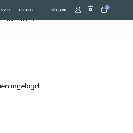
0
service
Contact
Inloggen
Cart
INRICHTING
dien ingelogd