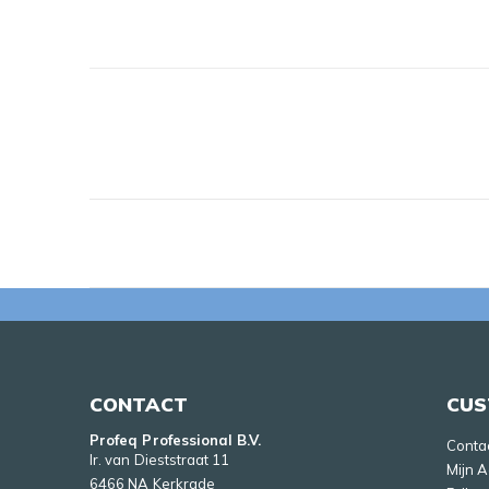
CONTACT
CUS
Profeq Professional B.V.
Conta
Ir. van Dieststraat 11
Mijn 
6466 NA Kerkrade