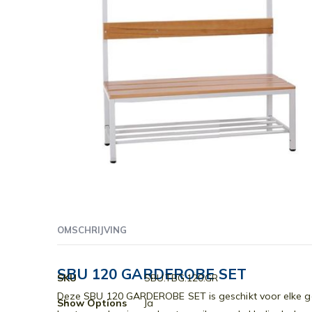
Ga
naar
OMSCHRIJVING
het
begin
van
SBU 120 GARDEROBE SET
Meer
SKU
SBU.TBG.120.GR
de
informatie
Deze SBU 120 GARDEROBE SET is geschikt voor elke gard
afbeeldingen-
Show Options
Ja