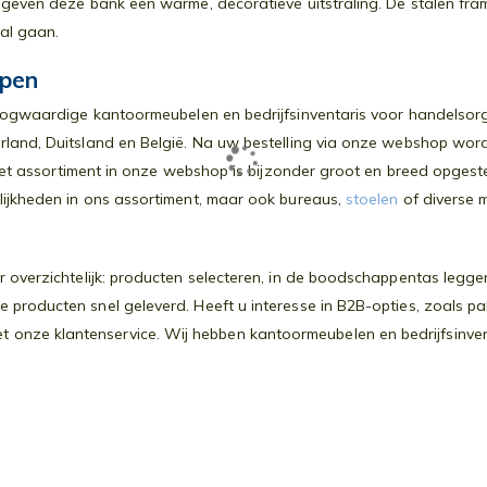
n geven deze bank een warme, decoratieve uitstraling. De stalen 
zal gaan.
pen
oogwaardige kantoormeubelen en bedrijfsinventaris voor handelsorga
rland, Duitsland en België. Na uw bestelling via onze webshop wor
. Het assortiment in onze webshop is bijzonder groot en breed opges
ijkheden in ons assortiment, maar ook bureaus,
stoelen
of diverse m
 overzichtelijk: producten selecteren, in de boodschappentas leggen
roducten snel geleverd. Heeft u interesse in B2B-opties, zoals pall
onze klantenservice. Wij hebben kantoormeubelen en bedrijfsinventa