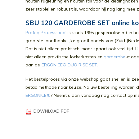
houten rugleuning en houten rail voor de kledinghake
gallerij
zeer stabiel en robuust is, waardoor hij nog lang mee 
SBU 120 GARDEROBE SET online ko
Profeq Professional
is sinds 1995 gespecialiseerd in h
grootste, onafhankelijke groothandels van (Zuid-)Nede
Dat is niet alleen praktisch, maar spaart ook veel tijd
niet alleen praktische lockerkasten en
garderobe
-mogel
aan de
ERGONICE® DUO RISE SET
.
Het bestelproces via onze webshop gaat snel en is zeer
betaalmethode naar keuze. Na uw bestelling worden de p
ERGONICE®
? Neemt u dan vandaag nog contact op met 
DOWNLOAD PDF