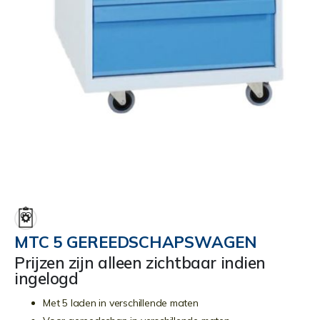
Ga
naar
het
begin
MTC 5 GEREEDSCHAPSWAGEN
van
Prijzen zijn alleen zichtbaar indien
de
ingelogd
afbeeldingen-
gallerij
Met 5 laden in verschillende maten