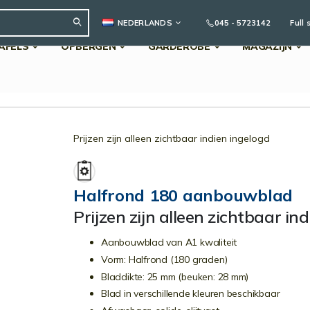
TAAL
045 - 5723142
Full 
NEDERLANDS
AFELS
OPBERGEN
GARDEROBE
MAGAZIJN
Search
Prijzen zijn alleen zichtbaar indien ingelogd
Halfrond 180 aanbouwblad
Prijzen zijn alleen zichtbaar in
Aanbouwblad van A1 kwaliteit
Vorm: Halfrond (180 graden)
Bladdikte: 25 mm (beuken: 28 mm)
Blad in verschillende kleuren beschikbaar