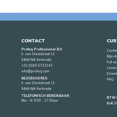
CONTACT
CUS
Profeq Professional B.V.
Conta
Ir. van Dieststraat 11
Mijn 
6466 NA Kerkrade
Full s
+31 (0)45 5723142
Lever
info@profeq.com
Down
BEZOEKADRES:
FAQ
Ir. van Dieststraat 11
6466 NA Kerkrade
TELEFONISCH BEREIKBAAR:
BTW
Ma - Vr 9:00 - 17:00uur
KvK
5