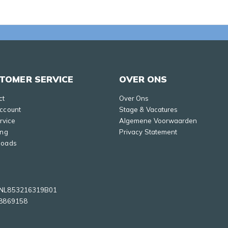
TOMER SERVICE
OVER ONS
ct
Over Ons
Account
Stage & Vacatures
ervice
Algemene Voorwaarden
ing
Privacy Statement
loads
NL853216319B01
8869158