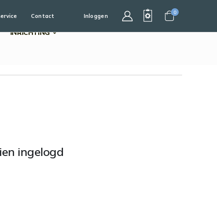
0
service
Contact
Inloggen
Cart
INRICHTING
dien ingelogd