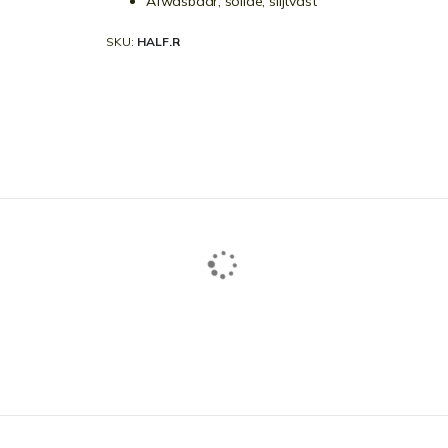
Afwasbaar, solide, slijtvast
SKU
HALF.R