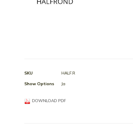
Ga
naar
het
begin
van
Meer
SKU
HALF.R
de
informatie
afbeeldingen-
Show Options
Ja
gallerij
DOWNLOAD PDF