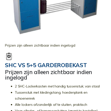
Ga
naar
Prijzen zijn alleen zichtbaar indien ingelogd
het
begin
van
SHC VS 5+5 GARDEROBEKAST
de
Prijzen zijn alleen zichtbaar indien
afbeeldingen-
ingelogd
gallerij
2 SHC-Lockerkasten met handig tussenstuk; van staal
Tussenstuk met kledingstang, hoedenplank en
schoenenrek
Alle lockers afzonderlijk af te sluiten, praktisch
Voor cilinder- of hangoogsluiting (apart te bestellen)