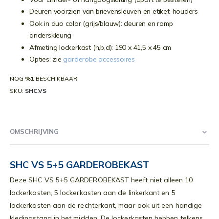
Deuren voorzien van brievensleuven en etiket-houders
Ook in duo color (grijs/blauw): deuren en romp
anderskleurig
Afmeting lockerkast (h,b,d): 190 x 41,5 x 45 cm
Opties: zie
garderobe accessoires
NOG
%1
BESCHIKBAAR
SKU
SHC.VS
OMSCHRIJVING
SHC VS 5+5 GARDEROBEKAST
Deze SHC VS 5+5 GARDEROBEKAST heeft niet alleen 10
lockerkasten, 5 lockerkasten aan de linkerkant en 5
lockerkasten aan de rechterkant, maar ook uit een handige
kledingstang in het midden. De lockerkasten hebben telkens