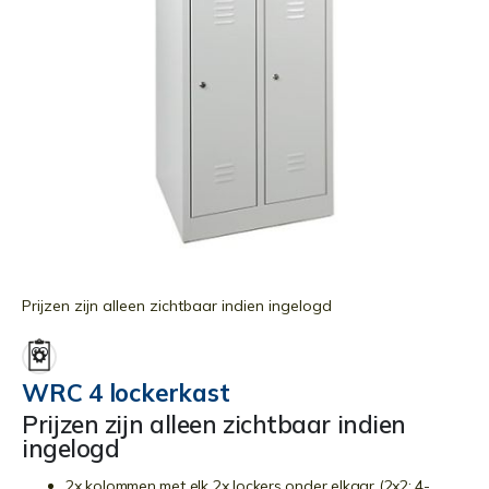
Ga
naar
Prijzen zijn alleen zichtbaar indien ingelogd
het
begin
van
WRC 4 lockerkast
de
Prijzen zijn alleen zichtbaar indien
afbeeldingen-
ingelogd
gallerij
2x kolommen met elk 2x lockers onder elkaar (2x2; 4-