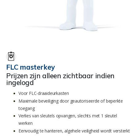
Ga
naar
het
begin
FLC masterkey
van
Prijzen zijn alleen zichtbaar indien
de
ingelogd
afbeeldingen-
gallerij
Voor FLC-draaideurkasten
Maximale beveiliging door geautoriseerde of beperkte
toegang
Verlies van sleutels opvangen, slechts met 1 sleutel
werken
Eenvoudig te hanteren, a
lgehele veiligheid wordt versterkt