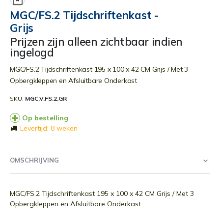
begin
MGC/FS.2 Tijdschriftenkast -
van
Grijs
de
afbeeldingen-
Prijzen zijn alleen zichtbaar indien
gallerij
ingelogd
MGC/FS.2 Tijdschriftenkast 195 x 100 x 42 CM Grijs / Met 3
Opbergkleppen en Afsluitbare Onderkast
SKU
MGC.V.FS.2.GR
Op bestelling
Levertijd: 8 weken
OMSCHRIJVING
MGC/FS.2 Tijdschriftenkast 195 x 100 x 42 CM Grijs / Met 3
Opbergkleppen en Afsluitbare Onderkast