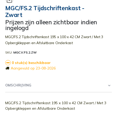
begin
MGC/FS.2 Tijdschriftenkast -
van
Zwart
de
afbeeldingen-
Prijzen zijn alleen zichtbaar indien
gallerij
ingelogd
MGC/FS.2 Tijdschriftenkast 195 x 100 x 42 CM Zwart / Met 3
Opbergkleppen en Afsluitbare Onderkast
SKU
MGC.V.FS.2.ZW
0 stuk(s) beschikbaar
Aangevuld op 23-08-2026
OMSCHRIJVING
MGC/FS.2 Tijdschriftenkast 195 x 100 x 42 CM Zwart / Met 3
Opbergkleppen en Afsluitbare Onderkast