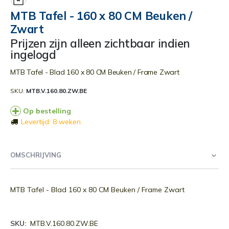
begin
MTB Tafel - 160 x 80 CM Beuken /
van
Zwart
de
afbeeldingen-
Prijzen zijn alleen zichtbaar indien
gallerij
ingelogd
MTB Tafel - Blad 160 x 80 CM Beuken / Frame Zwart
SKU
MTB.V.160.80.ZW.BE
Op bestelling
Levertijd: 8 weken
OMSCHRIJVING
MTB Tafel - Blad 160 x 80 CM Beuken / Frame Zwart
Meer
MTB.V.160.80.ZW.BE