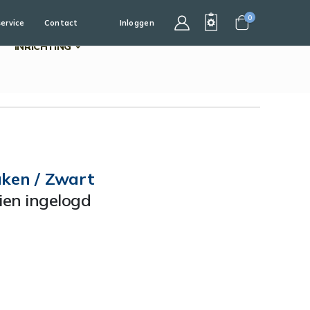
0
service
Contact
Inloggen
Cart
INRICHTING
uken / Zwart
dien ingelogd