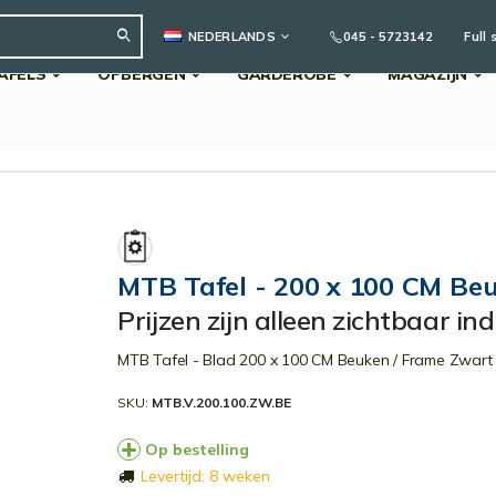
TAAL
045 - 5723142
Full 
NEDERLANDS
AFELS
OPBERGEN
GARDEROBE
MAGAZIJN
Search
MTB Tafel - 200 x 100 CM Be
Prijzen zijn alleen zichtbaar in
MTB Tafel - Blad 200 x 100 CM Beuken / Frame Zwart
SKU
MTB.V.200.100.ZW.BE
Op bestelling
Levertijd: 8 weken