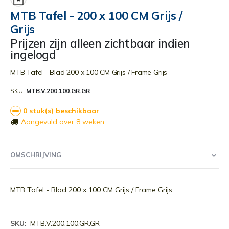
begin
MTB Tafel - 200 x 100 CM Grijs /
van
Grijs
de
afbeeldingen-
Prijzen zijn alleen zichtbaar indien
gallerij
ingelogd
MTB Tafel - Blad 200 x 100 CM Grijs / Frame Grijs
SKU
MTB.V.200.100.GR.GR
0 stuk(s) beschikbaar
Aangevuld over 8 weken
OMSCHRIJVING
MTB Tafel - Blad 200 x 100 CM Grijs / Frame Grijs
Meer
MTB.V.200.100.GR.GR