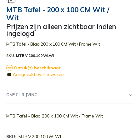
begin
MTB Tafel - 200 x 100 CM Wit /
van
Wit
de
afbeeldingen-
Prijzen zijn alleen zichtbaar indien
gallerij
ingelogd
MTB Tafel - Blad 200 x 100 CM Wit / Frame Wit
SKU
MTB.V.200.100.WI.WI
0 stuk(s) beschikbaar
Aangevuld over 8 weken
OMSCHRIJVING
MTB Tafel - Blad 200 x 100 CM Wit / Frame Wit
Meer
MTB.V.200.100.WI.WI