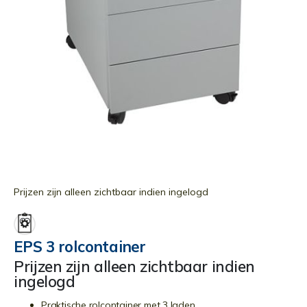
Ga
naar
Prijzen zijn alleen zichtbaar indien ingelogd
het
begin
van
EPS 3 rolcontainer
de
Prijzen zijn alleen zichtbaar indien
afbeeldingen-
ingelogd
gallerij
Praktische rolcontainer met 3 laden