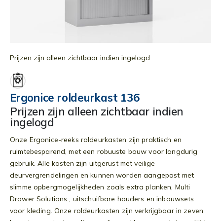
Ga
naar
Prijzen zijn alleen zichtbaar indien ingelogd
het
begin
van
Ergonice roldeurkast 136
de
Prijzen zijn alleen zichtbaar indien
afbeeldingen-
ingelogd
gallerij
Onze Ergonice-reeks roldeurkasten zijn praktisch en
ruimtebesparend, met een robuuste bouw voor langdurig
gebruik. Alle kasten zijn uitgerust met veilige
deurvergrendelingen en kunnen worden aangepast met
slimme opbergmogelijkheden zoals extra planken, Multi
Drawer Solutions , uitschuifbare houders en inbouwsets
voor kleding. Onze roldeurkasten zijn verkrijgbaar in zeven