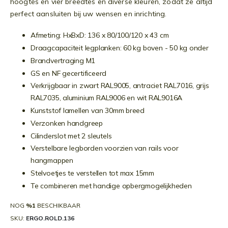
hoogtes en vier breedtes en diverse kleuren, zodat ze altijd
perfect aansluiten bij uw wensen en inrichting.
Afmeting: HxBxD: 136 x 80/100/120 x 43 cm
Draagcapaciteit legplanken: 60 kg boven - 50 kg onder
Brandvertraging M1
GS en NF gecertificeerd
Verkrijgbaar in zwart RAL9005, antraciet RAL7016, grijs
RAL7035, aluminium RAL9006 en wit RAL9016A
Kunststof lamellen van 30mm breed
Verzonken handgreep
Cilinderslot met 2 sleutels
Verstelbare legborden voorzien van rails voor
hangmappen
Stelvoetjes te verstellen tot max 15mm
Te combineren met handige opbergmogelijkheden
NOG
%1
BESCHIKBAAR
SKU
ERGO.ROLD.136