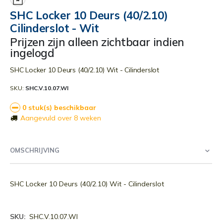
begin
SHC Locker 10 Deurs (40/2.10)
van
Cilinderslot - Wit
de
afbeeldingen-
Prijzen zijn alleen zichtbaar indien
gallerij
ingelogd
SHC Locker 10 Deurs (40/2.10) Wit - Cilinderslot
SKU
SHC.V.10.07.WI
0 stuk(s) beschikbaar
Aangevuld over 8 weken
OMSCHRIJVING
SHC Locker 10 Deurs (40/2.10) Wit - Cilinderslot
Meer
SHC.V.10.07.WI