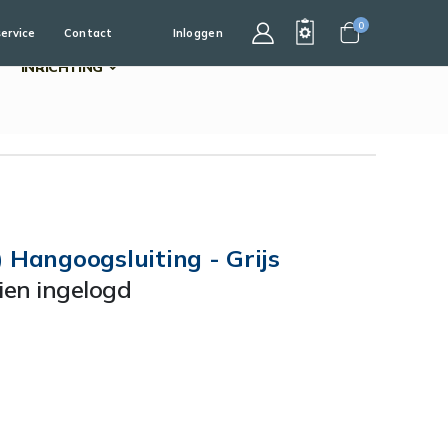
0
service
Contact
Inloggen
Cart
INRICHTING
 Hangoogsluiting - Grijs
dien ingelogd