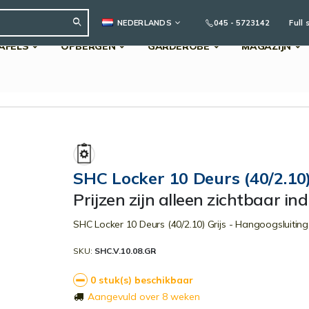
TAAL
045 - 5723142
Full 
NEDERLANDS
AFELS
OPBERGEN
GARDEROBE
MAGAZIJN
Search
SHC Locker 10 Deurs (40/2.10)
Prijzen zijn alleen zichtbaar in
SHC Locker 10 Deurs (40/2.10) Grijs - Hangoogsluiting
SKU
SHC.V.10.08.GR
0 stuk(s) beschikbaar
Aangevuld over 8 weken