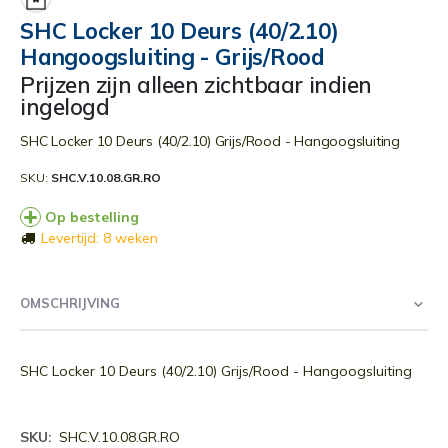
begin
SHC Locker 10 Deurs (40/2.10)
van
Hangoogsluiting - Grijs/Rood
de
afbeeldingen-
Prijzen zijn alleen zichtbaar indien
gallerij
ingelogd
SHC Locker 10 Deurs (40/2.10) Grijs/Rood - Hangoogsluiting
SKU
SHC.V.10.08.GR.RO
Op bestelling
Levertijd: 8 weken
OMSCHRIJVING
SHC Locker 10 Deurs (40/2.10) Grijs/Rood - Hangoogsluiting
Meer
SHC.V.10.08.GR.RO