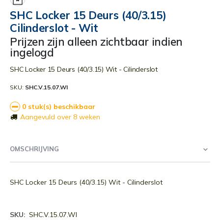
begin
SHC Locker 15 Deurs (40/3.15)
van
Cilinderslot - Wit
de
afbeeldingen-
Prijzen zijn alleen zichtbaar indien
gallerij
ingelogd
SHC Locker 15 Deurs (40/3.15) Wit - Cilinderslot
SKU
SHC.V.15.07.WI
0 stuk(s) beschikbaar
Aangevuld over 8 weken
OMSCHRIJVING
SHC Locker 15 Deurs (40/3.15) Wit - Cilinderslot
Meer
SHC.V.15.07.WI