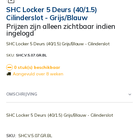
begin
SHC Locker 5 Deurs (40/1.5)
van
Cilinderslot - Grijs/Blauw
de
afbeeldingen-
Prijzen zijn alleen zichtbaar indien
gallerij
ingelogd
SHC Locker 5 Deurs (40/1.5) Grijs/Blauw - Cilinderslot
SKU
SHC.V.5.07.GR.BL
0 stuk(s) beschikbaar
Aangevuld over 8 weken
OMSCHRIJVING
SHC Locker 5 Deurs (40/1.5) Grijs/Blauw - Cilinderslot
Meer
SHC.V.5.07.GR.BL