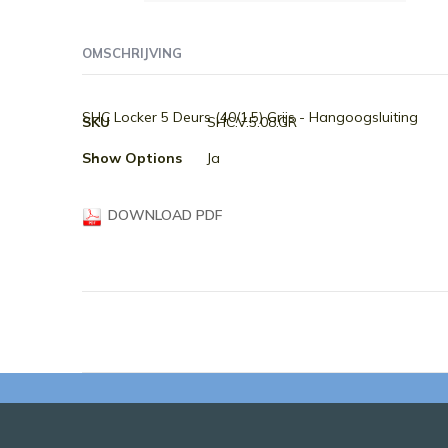
Ga
naar
OMSCHRIJVING
het
begin
van
Meer
SHC Locker 5 Deurs (40/1.5) Grijs - Hangoogsluiting
SKU
SHC.V.5.08.GR
de
informatie
afbeeldingen-
Show Options
Ja
gallerij
DOWNLOAD PDF