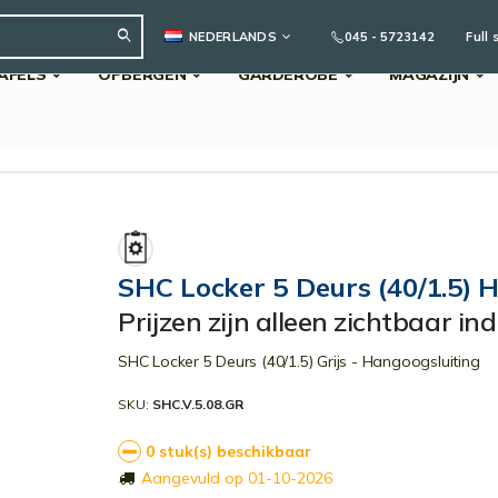
TAAL
045 - 5723142
Full 
NEDERLANDS
AFELS
OPBERGEN
GARDEROBE
MAGAZIJN
Search
SHC Locker 5 Deurs (40/1.5) H
Prijzen zijn alleen zichtbaar in
SHC Locker 5 Deurs (40/1.5) Grijs - Hangoogsluiting
SKU
SHC.V.5.08.GR
0 stuk(s) beschikbaar
Aangevuld op 01-10-2026