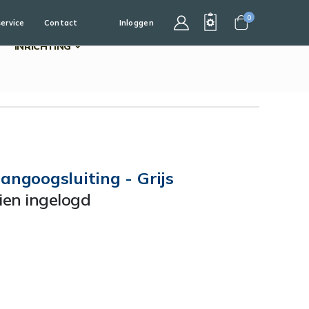
0
service
Contact
Inloggen
Cart
INRICHTING
angoogsluiting - Grijs
dien ingelogd