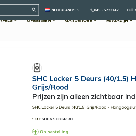
TAAL
045 - 5723142
Full 
NEDERLANDS
AFELS
OPBERGEN
GARDEROBE
MAGAZIJN
Search
SHC Locker 5 Deurs (40/1.5) 
Grijs/Rood
Prijzen zijn alleen zichtbaar in
SHC Locker 5 Deurs (40/1.5) Grijs/Rood - Hangoogslui
SKU
SHC.V.5.08.GR.RO
Op bestelling