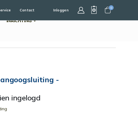
0
service
Contact
Inloggen
Cart
INRICHTING
Hangoogsluiting -
dien ingelogd
ting