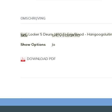
Ga
naar
het
OMSCHRIJVING
begin
van
de
Meer
SHC Locker 5 Deurs (40/1.5) Grijs/Rood - Hangoogsluiti
SKU
SHC.V.5.08.GR.RO
afbeeldingen-
informatie
Show Options
Ja
gallerij
DOWNLOAD PDF