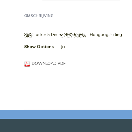
Ga
naar
OMSCHRIJVING
het
begin
van
Meer
SHC Locker 5 Deurs (40/1.5) Wit - Hangoogsluiting
SKU
SHC.V.5.08.WI
de
informatie
afbeeldingen-
Show Options
Ja
gallerij
DOWNLOAD PDF