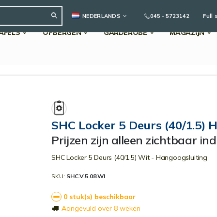
TAAL
045 - 5723142
Full 
NEDERLANDS
AFELS
OPBERGEN
GARDEROBE
MAGAZIJN
Search
SHC Locker 5 Deurs (40/1.5) 
Prijzen zijn alleen zichtbaar in
SHC Locker 5 Deurs (40/1.5) Wit - Hangoogsluiting
SKU
SHC.V.5.08.WI
0 stuk(s) beschikbaar
Aangevuld over 8 weken