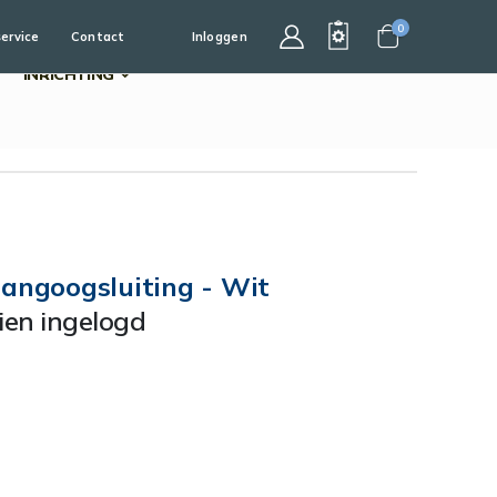
0
service
Contact
Inloggen
Cart
INRICHTING
Hangoogsluiting - Wit
dien ingelogd