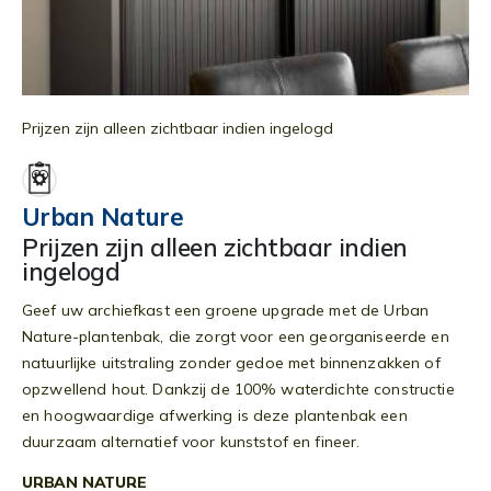
Ga
naar
Prijzen zijn alleen zichtbaar indien ingelogd
het
begin
van
Urban Nature
de
Prijzen zijn alleen zichtbaar indien
afbeeldingen-
ingelogd
gallerij
Geef uw archiefkast een groene upgrade met de Urban
Nature-plantenbak, die zorgt voor een georganiseerde en
natuurlijke uitstraling zonder gedoe met binnenzakken of
opzwellend hout. Dankzij de 100% waterdichte constructie
en hoogwaardige afwerking is deze plantenbak een
duurzaam alternatief voor kunststof en fineer.
URBAN NATURE