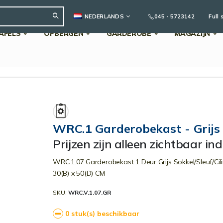
TAAL
045 - 5723142
Full 
NEDERLANDS
AFELS
OPBERGEN
GARDEROBE
MAGAZIJN
Search
WRC.1 Garderobekast - Grijs (
Prijzen zijn alleen zichtbaar in
WRC.1.07 Garderobekast 1 Deur Grijs Sokkel/Sleuf/Cil
30(B) x 50(D) CM
SKU
WRC.V.1.07.GR
0 stuk(s) beschikbaar