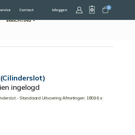
0
service
Contact
Inloggen
Cart
INRICHTING
Cilinderslot)
dien ingelogd
inderslot - Standaard Uitvoering Afmetingen: 180(H) x