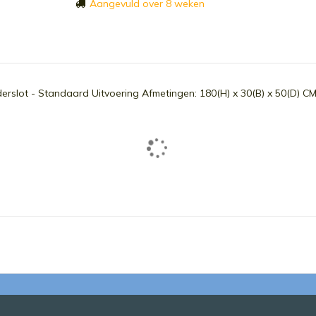
Aangevuld over 8 weken
derslot - Standaard Uitvoering Afmetingen: 180(H) x 30(B) x 50(D) C