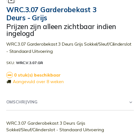
begin
WRC.3.07 Garderobekast 3
van
Deurs - Grijs
de
afbeeldingen-
Prijzen zijn alleen zichtbaar indien
gallerij
ingelogd
WRC.3.07 Garderobekast 3 Deurs Grijs Sokkel/Sleuf/Cilinderslot
- Standaard Uitvoering
SKU
WRC.V.3.07.GR
0 stuk(s) beschikbaar
Aangevuld over 8 weken
OMSCHRIJVING
WRC.3.07 Garderobekast 3 Deurs Grijs
Sokkel/Sleuf/Cilinderslot - Standaard Uitvoering