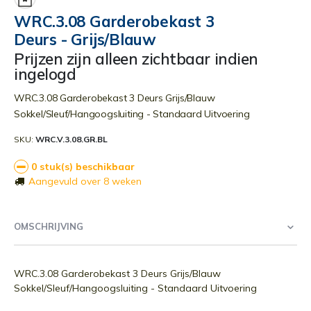
begin
WRC.3.08 Garderobekast 3
van
Deurs - Grijs/Blauw
de
afbeeldingen-
Prijzen zijn alleen zichtbaar indien
gallerij
ingelogd
WRC.3.08 Garderobekast 3 Deurs Grijs/Blauw
Sokkel/Sleuf/Hangoogsluiting - Standaard Uitvoering
SKU
WRC.V.3.08.GR.BL
0 stuk(s) beschikbaar
Aangevuld over 8 weken
OMSCHRIJVING
WRC.3.08 Garderobekast 3 Deurs Grijs/Blauw
Sokkel/Sleuf/Hangoogsluiting - Standaard Uitvoering