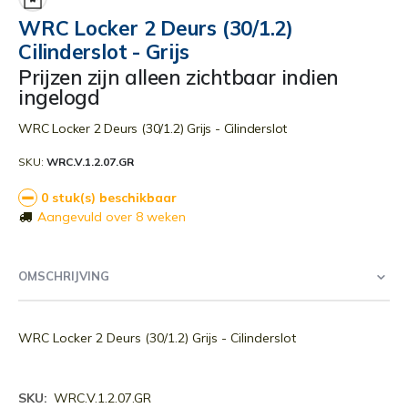
begin
WRC Locker 2 Deurs (30/1.2)
van
Cilinderslot - Grijs
de
afbeeldingen-
Prijzen zijn alleen zichtbaar indien
gallerij
ingelogd
WRC Locker 2 Deurs (30/1.2) Grijs - Cilinderslot
SKU
WRC.V.1.2.07.GR
0 stuk(s) beschikbaar
Aangevuld over 8 weken
OMSCHRIJVING
WRC Locker 2 Deurs (30/1.2) Grijs - Cilinderslot
Meer
WRC.V.1.2.07.GR